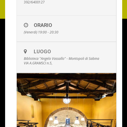
392/6400127
ORARIO
(Venerdi) 19:00 - 20:30
LUOGO
Biblioteca "Angelo Vassallo" - Montopoli di Sabina
VIA A.GRAMSCI n.5,