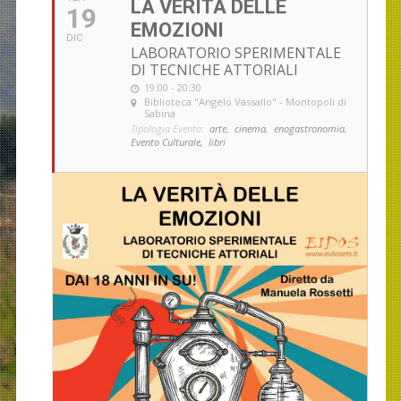
LA VERITÀ DELLE
19
EMOZIONI
DIC
LABORATORIO SPERIMENTALE
DI TECNICHE ATTORIALI
19:00 - 20:30
Biblioteca "Angelo Vassallo" - Montopoli di
Sabina
Tipologia Evento:
arte,
cinema,
enogastronomia,
Evento Culturale,
libri