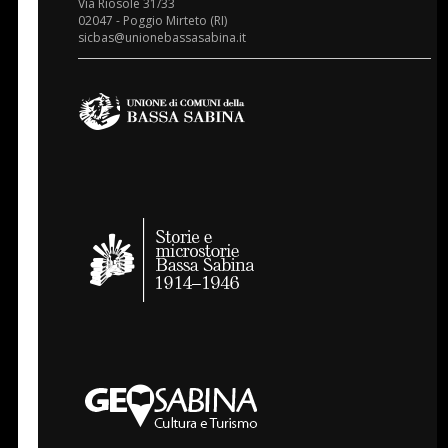
Via Riosole 31/33
02047 - Poggio Mirteto (RI)
sicbas@unionebassasabina.it