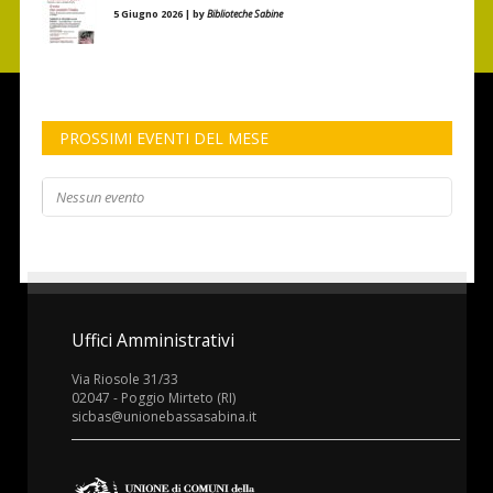
5 Giugno 2026 | by
Biblioteche Sabine
PROSSIMI EVENTI DEL MESE
Nessun evento
Uffici Amministrativi
Via Riosole 31/33
02047 - Poggio Mirteto (RI)
sicbas@unionebassasabina.it