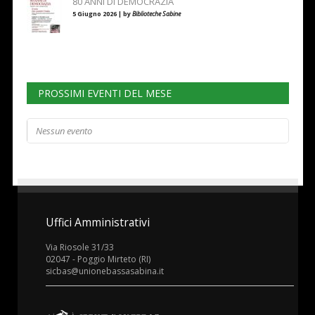
80 ANNI DI DEMOCRAZIA
5 Giugno 2026 | by
Biblioteche Sabine
PROSSIMI EVENTI DEL MESE
Nessun evento
Uffici Amministrativi
Via Riosole 31/33
02047 - Poggio Mirteto (RI)
sicbas@unionebassasabina.it