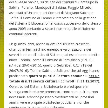
della Bassa Sabina, su delega dei Comuni di Cantalupo in
Sabina, Forano, Montopoli di Sabina, Poggio Mirteto
associati all’Unione e dei Comuni di Magliano Sabina e
Toffia. Il Comune di Tarano è intervenuto nella gestione
del Sistema Bibliotecario nel corso successivo dello stesso
anno 2005 portando a sette il numero delle biblioteche
comunali aderenti.
Negli ultimi anni, anche in virtù dei risultati crescenti
ottenuti in termini di incremento e valorizzazione dei
servizi in rete nell’ottica di Sistema, ad esso hanno aderito
nuovi Comuni, come il Comune di Stimigliano (Del. C.C.
n.14 del 29/07/2015), quello di Selci (Del. C.C. n.18 del
26/07/2016), Torri in Sabina e Salisano che ad oggi hanno
predisposto
quattro punti di lettura comunali
(
per un
totale di n.11 servizi culturali coinvolti al 31.12.2017
).
Obiettivo del Sistema Bibliotecario è predisporre in
sinergia con le relative amministrazioni comunali le azioni
necessarie affinché possano trasformarsi nei prossimi
anni in vere e proprie biblioteche pubbliche, nonché
continuare l’allargamento della rete.