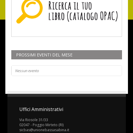
PROSSIMI EVENTI DEL MESE
Nessun evento
Uffici Amministrativi
Via Riosole 31/33
02047 - Poggio Mirteto (RI)
sicbas@unionebassasabina.it