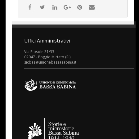
Uffici Amministrativi
Via Riosole 31/33
02047 - Poggio Mirteto (RI)
sicbas@unionebassasabina.it