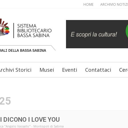
HOME
ARCHIVIO NOTIZ
rchivi Storici
Musei
Eventi
Contattaci
Cer
025
I DICONO I LOVE YOU
eca "Angelo Vassallo" - Montopoli di Sabina