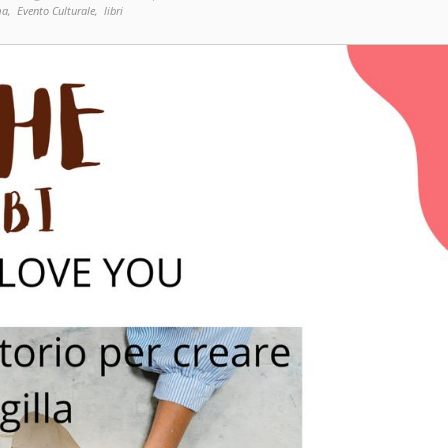
ma,
Evento Culturale,
libri