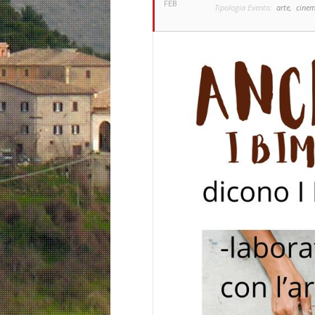
FEB
Tipologia Evento:
arte,
cine