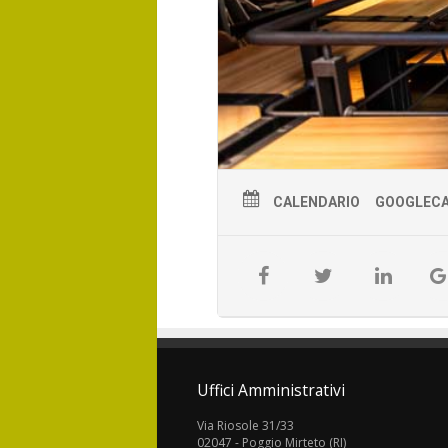
CALENDARIO
GOOGLEC
Uffici Amministrativi
Via Riosole 31/33
02047 - Poggio Mirteto (RI)